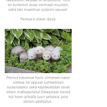
takatassun varpaat on amputoitu. Tyttö
on kuitenkin aivan normaali muutoin,
sekä toki maailman suloisin vauvva!
Pentue 6 viikon iässä:
Pennut kasvoivat hyvin viimeisen kaksi
viikkoa, he oppivat suhteellisen
sisäsiisteiksi sekä käytökseltään olivat
oikein mallioppilaita! Oikeastaan heistä
tuli hyvin pitkälle juuri sellaisia, joita
olinkin odottanut.