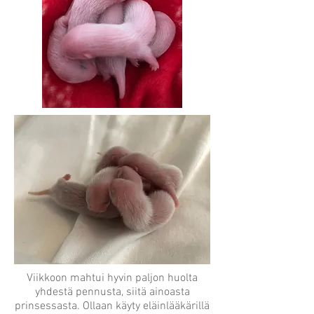
Viikkoon mahtui hyvin paljon huolta
yhdestä pennusta, siitä ainoasta
prinsessasta. Ollaan käyty eläinlääkärillä