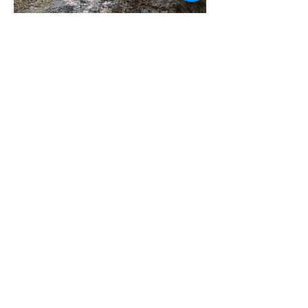
Shadowtails' Original Sin
Om. Juuso, Oulu
Shadowtails' Love is a Devil
Om. Tia, Oulu