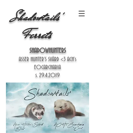
Shadowtai
ls'
Ferrets
SHADOWHUNTERS
ASSER HUNTER'S SVÄRD <3 ACH's
EOCARCHARIA
s.
29.4.2019