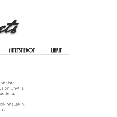
ets
YHTEYSTIEDOT
LINKIT
otteista.
s on lyhyt ja
otteita.
uokinnallakin.
mm.