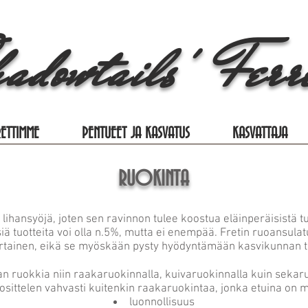
adowtai
ls' Ferr
RETTIMME
PENTUEET JA KASVATUS
KASVATTAJA
RUOKINTA
n lihansyöjä, joten sen ravinnon tulee koostua eläinperäisistä tu
iä tuotteita voi olla n.5%, mutta ei enempää. Fretin ruoansulatu
rtainen, eikä se myöskään pysty hyödyntämään kasvikunnan tu
an ruokkia niin raakaruokinnalla, kuivaruokinnalla kuin sekar
osittelen vahvasti kuitenkin raakaruokintaa, jonka etuina on 
luonnollisuus