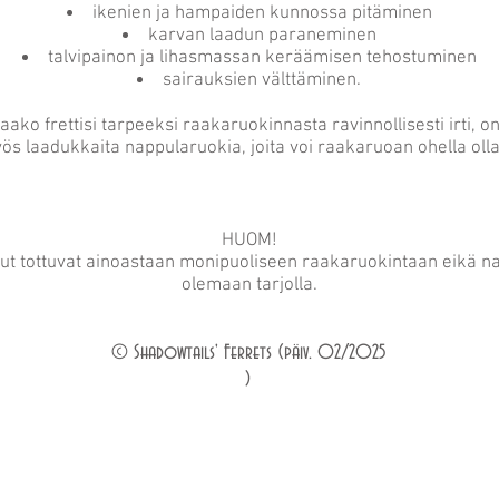
ikenien ja hampaiden kunnossa pitäminen
karvan laadun paraneminen
talvipainon ja lihasmassan keräämisen tehostuminen
sairauksien välttäminen.
saako frettisi tarpeeksi raakaruokinnasta ravinnollisesti irti, o
ös laadukkaita nappularuokia, joita voi raakaruoan ohella olla
HUOM!
ut tottuvat ainoastaan monipuoliseen raakaruokintaan eikä na
olemaan tarjolla.
© Shadowtails' Ferrets (päiv. 02/2025
)