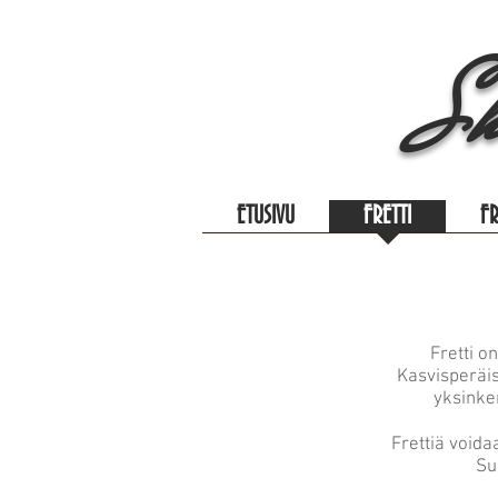
Sh
ETUSIVU
FRETTI
F
Fretti o
Kasvisperäis
yksinke
Frettiä voida
Su