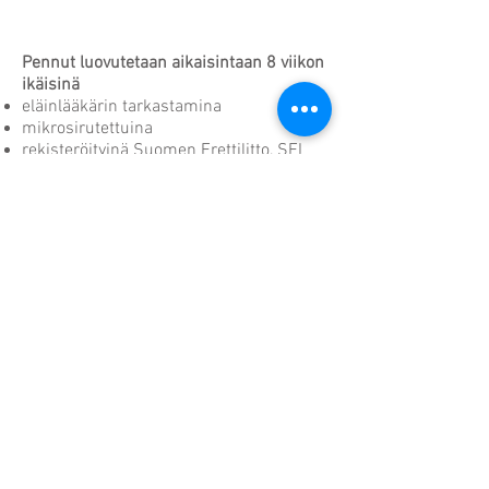
Pennut luovutetaan aikaisintaan 8 viikon
ikäisinä
eläinlääkärin tarkastamina
mikrosirutettuina
rekisteröityinä Suomen Frettilitto, SFL
ry:een.
Pentujen mukaan tulee
pieni pentupaketti
hoito-ohjeet
sukutaulu
rekisteröintitodistus
terveyspäiväkirja
kasvattajan tuki läpi fretin eliniän.
Jokaisesta pennusta tehdään kirjallinen
kauppasopimus.