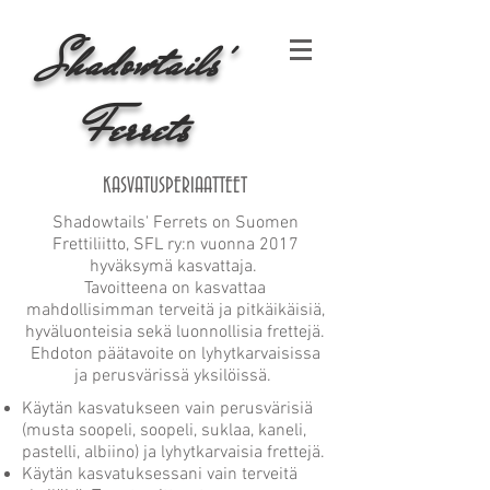
Shadowtai
ls'
Ferrets
KASVATUSPERIAATTEET
Shadowtails' Ferrets on Suomen
Frettiliitto, SFL ry:n vuonna 2017
hyväksymä kasvattaja.
Tavoitteena on kasvattaa
mahdollisimman terveitä ja pitkäikäisiä,
hyväluonteisia sekä luonnollisia frettejä.
Ehdoton päätavoite on lyhytkarvaisissa
ja perusvärissä yksilöissä.
Käytän kasvatukseen vain perusvärisiä
(musta soopeli, soopeli, suklaa, kaneli,
pastelli, albiino) ja lyhytkarvaisia frettejä.
Käytän kasvatuksessani vain terveitä