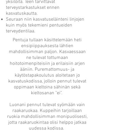
yksilöitä. Teen tarvittavat
terveystarkastukset ennen
kasvatuskautta.
Seuraan niin kasvatuseläinteni linjojen
kuin myös tekemieni pentueiden
terveydentilaa.
Pentuja tullaan käsittelemään heti
ensipiippauksesta lähtien
mahdollisimman paljon. Kasvaessaan
ne tulevat tottumaan
hoitotoimenpiteisiin ja erilaisiin arjen
ääniin. Puremattomuus- ja
käytöstapakoulutus aloitetaan jo
kasvatuskodissa, jolloin pennut tulevat
oppimaan kieltoina sähinän sekä
kieltosanan "ei".
Luonani pennut tulevat syömään vain
raakaruokaa. Kuppeihin tarjoillaan
ruokia mahdollisimman monipuolisesti,
jotta raakaruokintaa olisi helppo jatkaa
uudessa kodissa.