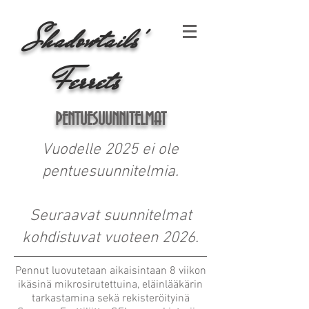
Shadowtai
ls'
Ferrets
PENTUESUUNNITELMAT
Vuodelle 2025 ei ole
pentuesuunnitelmia.
Seuraavat suunnitelmat
kohdistuvat vuoteen 2026.
Pennut luovutetaan aikaisintaan 8 viikon
ikäsinä mikrosirutettuina, eläinlääkärin
tarkastamina sekä rekisteröityinä