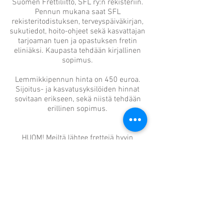
Suomen Frettiliitto, SFL ry:n rekisteriin.
Pennun mukana saat SFL
rekisteritodistuksen, terveyspäiväkirjan,
sukutiedot, hoito-ohjeet sekä kasvattajan
tarjoaman tuen ja opastuksen fretin
eliniäksi. Kaupasta tehdään kirjallinen
sopimus.
Lemmikkipennun hinta on 450 euroa.
Sijoitus- ja kasvatusyksilöiden hinnat
sovitaan erikseen, sekä niistä tehdään
erillinen sopimus.
HUOM! Meiltä lähtee frettejä hyvin
monenlaisiin koteihin, mutta jokaisen
ostajan haluan mielelläni nähdä ennen
lopullista myyntipäätöksen tekemistä.
Otathan yhteyttä hyvissä ajoin, koska
harvoin pentukaudella (maaliskuu-
heinäkuu) otan vastaan uusia fretteihin
tutustujia.